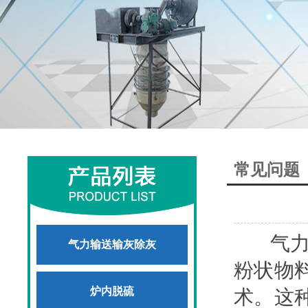
常见问题
气力除
气力输送输灰除灰
粉状物
炉内脱硫
术。这