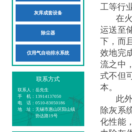
工等行
灰库成套设备
在火力
运送至
除尘器
下，而
效地完
仪用气自动排水系统
流之中
式不但
联系方式
本。
联系人：岳先生
手 机：13914137050
此外，
电 话：0510-83050186
除灰系
地 址：无锡市惠山区阳山镇
协达路19号
化性能