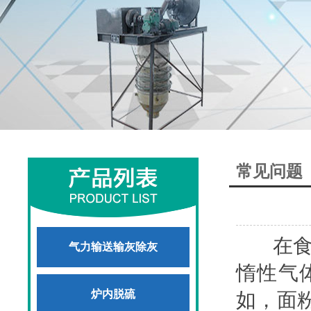
常见问题
在食品
气力输送输灰除灰
惰性气
炉内脱硫
如，面