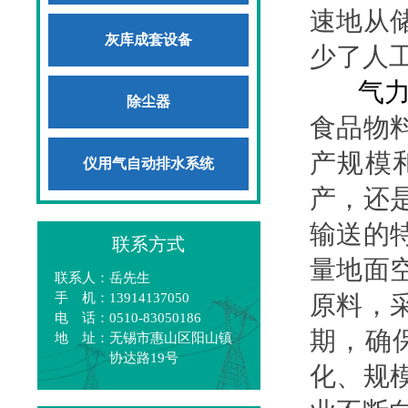
速地从
灰库成套设备
少了人
气
除尘器
食品物
产规模
仪用气自动排水系统
产，还
输送的
联系方式
量地面
联系人：岳先生
手 机：13914137050
原料，
电 话：0510-83050186
期，确
地 址：无锡市惠山区阳山镇
协达路19号
化、规